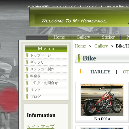
オリジナルデザインのヘルメットペイント,バイクペイント,ステッカー製作な
Home
Gallery
Sticker
P
Home
＞
Gallery
＞ Bike/H
M e n u
トップページ
Bike
ギャラリー
ステッカー製作
HARLEY
|
OT
料金表
ご注文・お問合せ
リンク
ブログ
Information
No.001a
サイトマップ